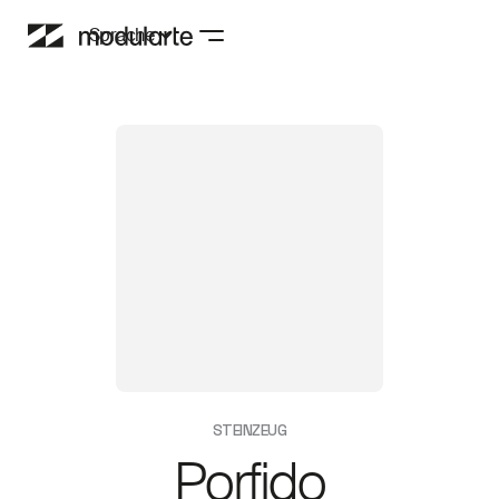
Sprache
STEINZEUG
Porfido