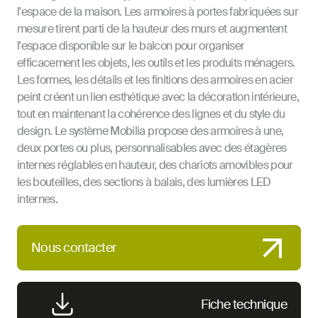
l'espace de la maison. Les armoires à portes fabriquées sur
mesure tirent parti de la hauteur des murs et augmentent
l'espace disponible sur le balcon pour organiser
efficacement les objets, les outils et les produits ménagers.
Les formes, les détails et les finitions des armoires en acier
peint créent un lien esthétique avec la décoration intérieure,
tout en maintenant la cohérence des lignes et du style du
design. Le système Mobilia propose des armoires à une,
deux portes ou plus, personnalisables avec des étagères
internes réglables en hauteur, des chariots amovibles pour
les bouteilles, des sections à balais, des lumières LED
internes.
Nous contacter
Fiche technique