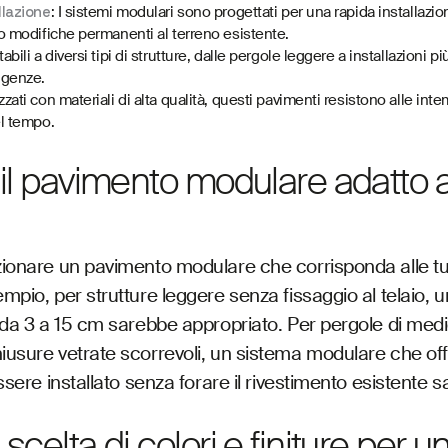
llazione
: I sistemi modulari sono progettati per una rapida installazi
 o modifiche permanenti al terreno esistente.
tabili a diversi tipi di strutture, dalle pergole leggere a installazioni 
igenze.
izzati con materiali di alta qualità, questi pavimenti resistono alle i
el tempo.
il pavimento modulare adatto a
zionare un pavimento modulare che corrisponda alle t
mpio, per strutture leggere senza fissaggio al telaio, 
 da 3 a 15 cm sarebbe appropriato. Per pergole di medi
iusure vetrate scorrevoli, un sistema modulare che of
essere installato senza forare il rivestimento esistente 
scelta di colori e finiture per u