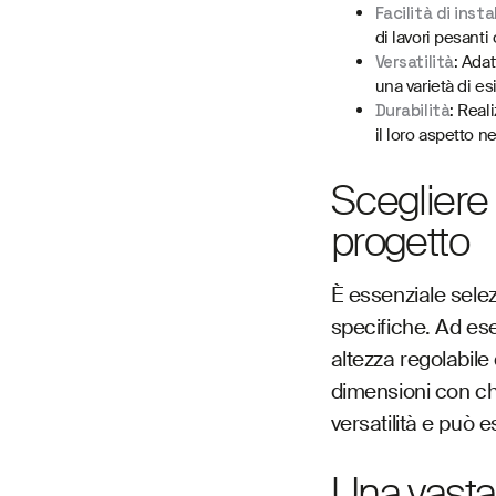
Facilità di insta
di lavori pesanti
Versatilità
: Adat
una varietà di es
Durabilità
: Real
il loro aspetto n
Scegliere 
progetto
È essenziale sele
specifiche. Ad ese
altezza regolabile
dimensioni con ch
versatilità e può 
Una vasta 