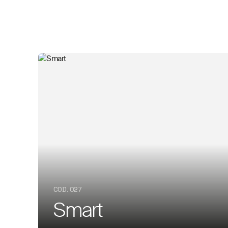
COD. 027
Smart