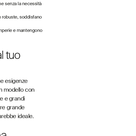
one senza la necessità
più robuste, soddisfano
ntemperie e mantengono
l tuo
ue esigenze
un modello con
e e grandi
fre grande
sarebbe ideale.
na