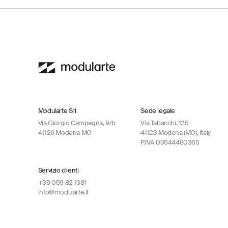
Modularte Srl
Sede legale
Via Giorgio Campagna, 9/b
Via Tabacchi, 125
41126 Modena MO
41123 Modena (MO), Italy
P.IVA 03544480365
Servizio clienti
+39 059 82 1381
info@modularte.it