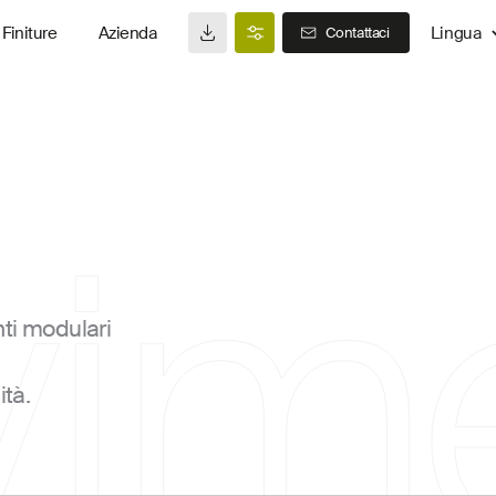
Finiture
Azienda
Lingua
Contattaci
ime
nti modulari
ità.