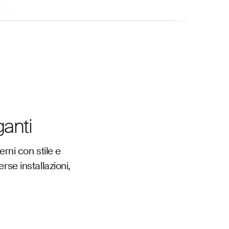
ganti
erni con stile e
rse installazioni,