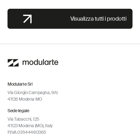
Visualizza tutti i prodotti
Modularte Srl
Via Giorgio Campagna, 9/b
41126 Modena MO
Sede legale
Via Tabacchi, 125
41123 Modena (MO), Italy
P.IVA 03544480365