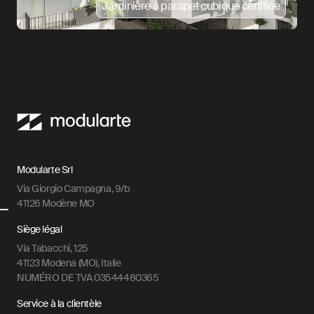
Jardinière à parapet cubique certifiée
Modularte Srl
Via Giorgio Campagna, 9/b
41126 Modène MO
Siège légal
Via Tabacchi, 125
41123 Modena (MO), Italie
NUMÉRO DE TVA 03544480365
Service à la clientèle