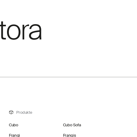
tora
Produkte
Cubo
Cubo Sofa
Frangi
Frangis