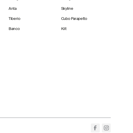
Anta
Skyline
Tiberio
Cubo Parapetto
Banco
Kilt