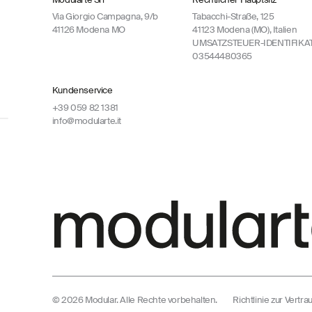
Via Giorgio Campagna, 9/b
Tabacchi-Straße, 125
41126 Modena MO
41123 Modena (MO), Italien
UMSATZSTEUER-IDENTIFIK
03544480365
Kundenservice
+39 059 82 1381
info@modularte.it
© 2026 Modular. Alle Rechte vorbehalten.
Richtlinie zur Vertrau