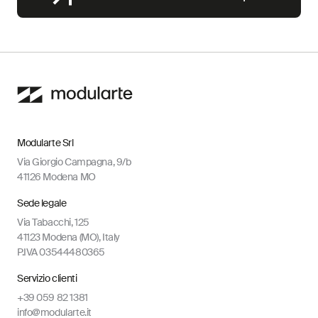
Modularte Srl
Via Giorgio Campagna, 9/b
41126 Modena MO
Sede legale
Via Tabacchi, 125
41123 Modena (MO), Italy
P.IVA 03544480365
Servizio clienti
+39 059 82 1381
info@modularte.it